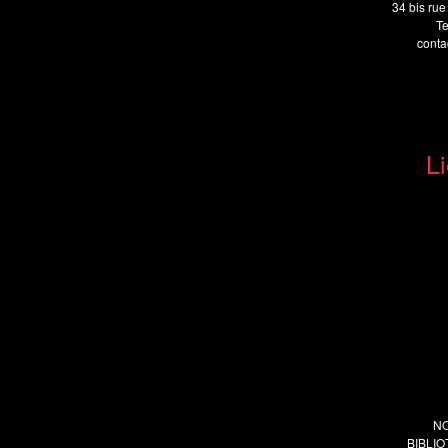
34 bis rue
Te
cont
Li
N
BIBLI