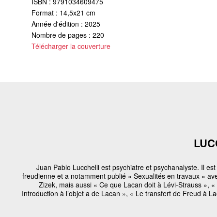
ISBN : 9791034609475
Format : 14,5x21 cm
Année d'édition : 2025
Nombre de pages : 220
Télécharger la couverture
LUC
Juan Pablo Lucchelli est psychiatre et psychanalyste. Il es
freudienne et a notamment publié « Sexualités en travaux » av
Zizek, mais aussi « Ce que Lacan doit à Lévi-Strauss », «
Introduction à l’objet a de Lacan », « Le transfert de Freud à 