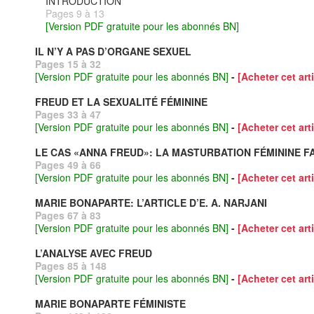
INTRODUCTION
Pages 9 à 13
[Version PDF gratuite pour les abonnés BN]
IL N’Y A PAS D’ORGANE SEXUEL
Pages 15 à 32
[Version PDF gratuite pour les abonnés BN]
-
[Acheter cet arti
FREUD ET LA SEXUALITÉ FÉMININE
Pages 33 à 47
[Version PDF gratuite pour les abonnés BN]
-
[Acheter cet arti
LE CAS «ANNA FREUD»: LA MASTURBATION FÉMININE FA
Pages 49 à 66
[Version PDF gratuite pour les abonnés BN]
-
[Acheter cet arti
MARIE BONAPARTE: L’ARTICLE D’E. A. NARJANI
Pages 67 à 83
[Version PDF gratuite pour les abonnés BN]
-
[Acheter cet arti
L’ANALYSE AVEC FREUD
Pages 85 à 148
[Version PDF gratuite pour les abonnés BN]
-
[Acheter cet arti
MARIE BONAPARTE FÉMINISTE