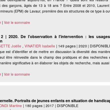
et des garçons, âgés de 13 à 18 ans ? Entre 2008 et 2010, Laurent
r mineurs (EPM) de Lavaur, première des six structures de ce type à ouvr
r
|
Voir le sommaire
2 | 2020. De l'observation à l'intervention : les usages
on
ETTE Joëlle
,
VINATIER Isabelle
|
149 pages
|
2020
|
DISPONIBL
ue est d’identifier et de mettre en discussion la diversité des manièr
eut être réinvestie dans le champ des pratiques et des recherches 
anière significative à en élaborer les objets de recherche, mais aussi
r
|
Voir le sommaire
rnelle. Portraits de jeunes enfants en situation de handica
NDI Martine
|
180 pages
|
2017
|
DISPONIBLE