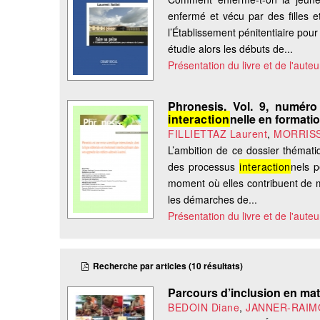
enfermé et vécu par des filles 
l’Établissement pénitentiaire pou
étudie alors les débuts de...
Présentation du livre et de l'auteu
Phronesis. Vol. 9, numéro 
interaction
nelle en formati
FILLIETTAZ Laurent
,
MORRISS
L’ambition de ce dossier thématiq
des processus
interaction
nels p
moment où elles contribuent de m
les démarches de...
Présentation du livre et de l'auteu
Recherche par articles (10 résultats)
Parcours d’inclusion en mate
BEDOIN Diane
,
JANNER-RAIMO