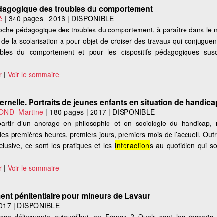
dagogique des troubles du comportement
vé
|
340 pages
|
2016
|
DISPONIBLE
roche pédagogique des troubles du comportement, à paraître dans le
 de la scolarisation a pour objet de croiser des travaux qui conjuguent 
roubles du comportement et pour les dispositifs pédagogiques sus
r
|
Voir le sommaire
rnelle. Portraits de jeunes enfants en situation de handica
NDI Martine
|
180 pages
|
2017
|
DISPONIBLE
 partir d’un ancrage en philosophie et en sociologie du handicap,
es premières heures, premiers jours, premiers mois de l’accueil. Outr
inclusive, ce sont les pratiques et les
interaction
s au quotidien qui son
r
|
Voir le sommaire
ment pénitentiaire pour mineurs de Lavaur
017
|
DISPONIBLE
se délinquante aujourd’hui, en France ? Quels sont les ressorts 