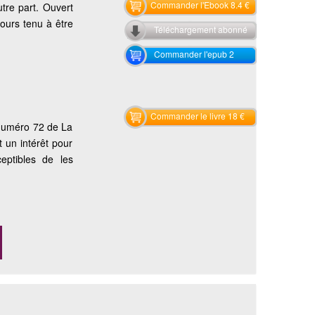
Commander l'Ebook 8.4 €
utre part. Ouvert
ours tenu à être
Téléchargement abonné
Commander l'epub 2
Commander le livre 18 €
 numéro 72 de La
un intérêt pour
ceptibles de les