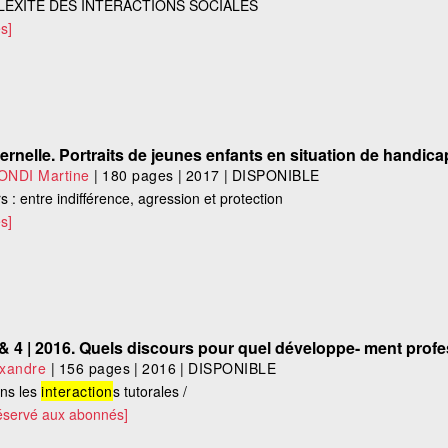
PLEXITÉ DES INTERACTIONS SOCIALES
s]
rnelle. Portraits de jeunes enfants en situation de handica
NDI Martine
|
180 pages
|
2017
|
DISPONIBLE
s : entre indifférence, agression et protection
s]
 & 4 | 2016. Quels discours pour quel développe- ment prof
exandre
|
156 pages
|
2016
|
DISPONIBLE
ns les
interaction
s tutorales /
éservé aux abonnés]