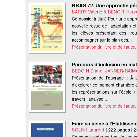
NRAS 72. Une approche pé
BARRY Valérie & BENOIT Her
Ce dossier intitulé Pour une app
nouvelle revue de l’adaptation et
les élèves présentant des t
accompagner sur le plan des...
Présentation du livre et de l'auteu
Parcours d’inclusion en mate
BEDOIN Diane
,
JANNER-RAIMO
Présentation de l'ouvrage : À
d’explorer ce moment charnière d
les représentations sur l’école 
travers l’analyse...
Présentation du livre et de l'auteu
Faire sa peine à l’Établisse
SOLINI Laurent
|
222 pages
|
2
Comment enferme-t-on la jeunes