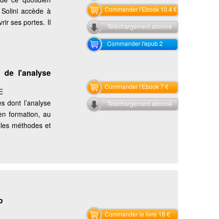
Commander l'Ebook 10.4 €
 Solini accède à
ir ses portes. Il
Téléchargement abonné
Commander l'epub 2
 de l'analyse
Commander l'Ebook 7 €
E
es dont l’analyse
Téléchargement abonné
en formation, au
 les méthodes et
p
Commander le livre 18 €