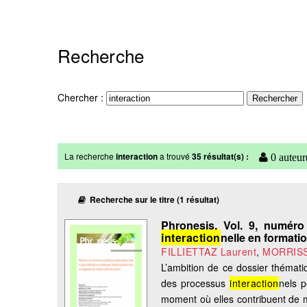
Recherche
Chercher :
La recherche
interaction
a trouvé
35 résultat(s) :
0 auteur
Recherche sur le titre (1 résultat)
Phronesis. Vol. 9, numéro 
interaction
nelle en formati
FILLIETTAZ Laurent
,
MORRISS
L’ambition de ce dossier thématiq
des processus
interaction
nels p
moment où elles contribuent de m