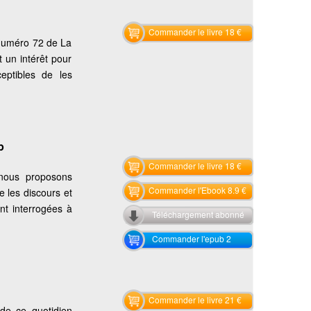
Commander le livre 18 €
 numéro 72 de La
un intérêt pour
ceptibles de les
p
Commander le livre 18 €
 nous proposons
Commander l'Ebook 8.9 €
e les discours et
t interrogées à
Téléchargement abonné
Commander l'epub 2
Commander le livre 21 €
de ce quotidien