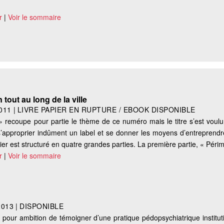
r
|
Voir le sommaire
 tout au long de la ville
011
|
LIVRE PAPIER EN RUPTURE / EBOOK DISPONIBLE
s » recoupe pour partie le thème de ce numéro mais le titre s’est voulu 
s’approprier indûment un label et se donner les moyens d’entreprendre
er est structuré en quatre grandes parties. La première partie, « Périmè
r
|
Voir le sommaire
2013
|
DISPONIBLE
 pour ambition de témoigner d’une pratique pédopsychiatrique instituti