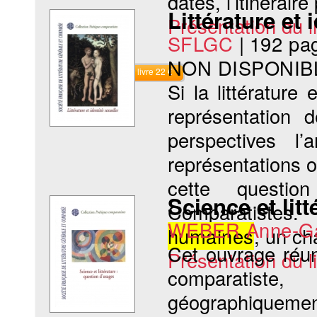
dates, l’itinéraire
Littérature et 
Présentation du li
SFLGC
|
192 pa
NON DISPONIB
Commander le livre 22 €
Si la littérature 
représentation 
perspectives l
représentations ou
cette questi
Science et lit
Comparatistes.
WEBER Anne-Ga
humaines
, un ch
Cet ouvrage réun
Présentation du li
comparatiste
géographiquemen