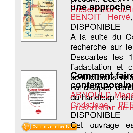
une approche 
Présentation du li
BENOIT Hervé
DISPONIBLE
A la suite du Co
recherche sur le
Descartes les 1
l’adaptation et
Comment faire 
contributions re
contemporain
handicapés dans 
ARNOULD Maga
du handicap : une
Christiane
,
PEE
Présentation du li
DISPONIBLE
Cet ouvrage es
Commander le livre 18 €