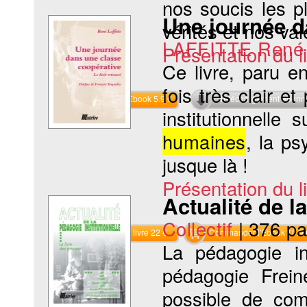
nos soucis les p
Une journée d
vérités et nos vale
LAFFITTE René
Présentation du li
Ce livre, paru en
fois très clair e
Commander l'Ebook 5.9 €
Téléchargement abon
institutionnelle
humaines
, la ps
jusque là !
Présentation du li
Actualité de l
Collectif
|
376 p
Commander le livre 22 €
Commander l'Ebook 10.9 
La pédagogie ins
pédagogie Frein
possible de com