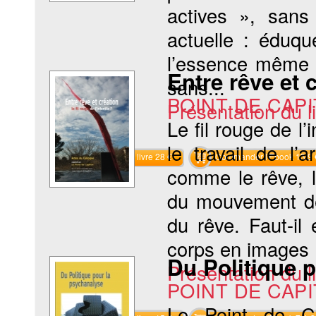
actives », sans
actuelle : éduqu
l’essence même d
Entre rêve et c
sans...
POINT DE CAP
Présentation du li
Le fil rouge de l’i
le travail de l’
Commander le livre 28 €
Commander l'Ebook 13.9 
comme le rêve, l’
du mouvement de l
du rêve. Faut-il
corps en images »
Du Politique 
Présentation du li
POINT DE CAP
Le Point de Ca