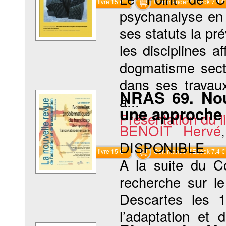
Commander le livre 15 €
Commander l'Ebook 7.4 €
psychanalyse en l
ses statuts la p
les disciplines a
dogmatisme secta
dans ses travau
NRAS 69. Nou
à...
une approche 
Présentation du li
BENOIT Hervé
DISPONIBLE
Commander le livre 15 €
Commander l'Ebook 7.4 €
A la suite du Co
recherche sur le
Descartes les 1
l’adaptation et