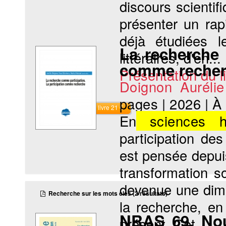
discours scientifi
présenter un rap
déjà étudiées l
La recherche 
littéraires, d'en...
comme reche
Présentation du li
Doignon Auréli
pages
|
2026
|
À
Commander le livre 21 €
En
sciences h
participation de
est pensée depui
transformation s
devenue une dime
Recherche sur les mots clés (2 résultats)
la recherche, en
NRAS 69. Nou
présent. Cet...