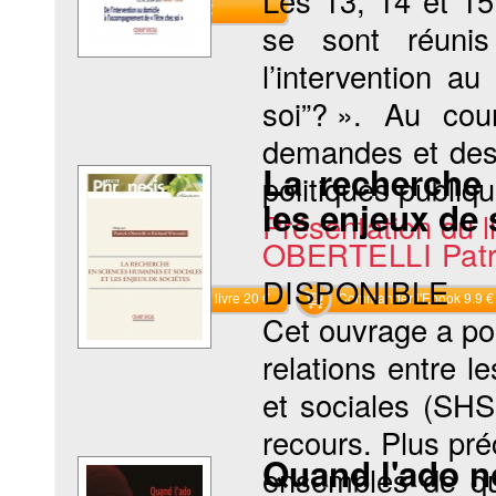
Les 13, 14 et 15
S'abonner 90 €
se sont réuni
l’intervention a
soi”? ». Au cou
demandes et des 
La recherche
politiques publiqu
les enjeux de 
Présentation du li
OBERTELLI Patr
DISPONIBLE
Commander le livre 20 €
Commander l'Ebook 9.9 €
Cet ouvrage a po
relations entre 
et sociales (SHS
recours. Plus pré
Quand l'ado n
ensembles de qu