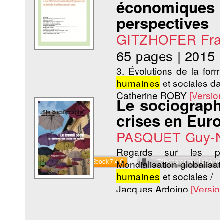
économiques d
perspectives
GITZHOFER Fra
65 pages
|
2015
3. Évolutions de la fo
humaines
et sociales da
Catherine ROBY
[Versi
Le sociographe
crises en Eur
PASQUET Guy-N
Regards sur les ph
Commander l'Ebook 7.4 €
Téléchargement abon
Mondialisation-globalis
humaines
et sociales /
Jacques Ardoino
[Versi