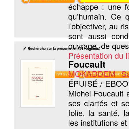
échappe : une fo
qu’humain. Ce qu
l’objectiver, au r
sont aussi cond
ouvrage, de quest
Recherche sur la présentation (21 résultats)
Présentation du li
Foucault
MOKADDEM Sa
Commander le livre 22 €
Commander l'Ebook 13 €
ÉPUISÉ / EBOO
Michel Foucault 
ses clartés et s
folie, la santé, l
les institutions e