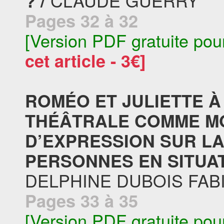
CLAUDE GUERRY
? /
Pages 32 à 32
[Version PDF gratuite pou
cet article - 3€]
ROMÉO ET JULIETTE À
THÉÂTRALE COMME MO
D’EXPRESSION SUR LA
PERSONNES EN SITUAT
DELPHINE DUBOIS FAB
Pages 33 à 35
[Version PDF gratuite pou