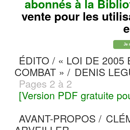
abonnés à la Bibl
vente pour les utili
e
Je 
ÉDITO / « LOI DE 20
COMBAT » /
DENIS LEG
Pages 2 à 2
[Version PDF gratuite po
AVANT-PROPOS /
CLÉM
ARVEILLER