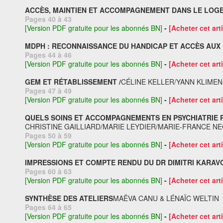
ACCÈS, MAINTIEN ET ACCOMPAGNEMENT DANS LE LOGEM
Pages 40 à 43
[Version PDF gratuite pour les abonnés BN]
-
[Acheter cet arti
MDPH : RECONNAISSANCE DU HANDICAP ET ACCÈS AUX 
Pages 44 à 46
[Version PDF gratuite pour les abonnés BN]
-
[Acheter cet arti
GEM ET RÉTABLISSEMENT /
CÉLINE KELLER/YANN KLIME
Pages 47 à 49
[Version PDF gratuite pour les abonnés BN]
-
[Acheter cet arti
QUELS SOINS ET ACCOMPAGNEMENTS EN PSYCHIATRIE P
CHRISTINE GAILLIARD/MARIE LEYDIER/MARIE-FRANCE 
Pages 50 à 59
[Version PDF gratuite pour les abonnés BN]
-
[Acheter cet arti
IMPRESSIONS ET COMPTE RENDU DU DR DIMITRI KARAV
Pages 60 à 63
[Version PDF gratuite pour les abonnés BN]
-
[Acheter cet arti
SYNTHÈSE DES ATELIERS
MAËVA CANU & LÉNAÏC WELTIN
Pages 64 à 65
[Version PDF gratuite pour les abonnés BN]
-
[Acheter cet arti