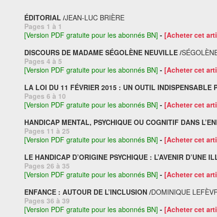
ÉDITORIAL /
JEAN-LUC BRIÈRE
Pages 1 à 1
[Version PDF gratuite pour les abonnés BN]
-
[Acheter cet arti
DISCOURS DE MADAME SÉGOLÈNE NEUVILLE /
SÉGOLÈNE
Pages 4 à 5
[Version PDF gratuite pour les abonnés BN]
-
[Acheter cet arti
LA LOI DU 11 FÉVRIER 2015 : UN OUTIL INDISPENSABL
Pages 6 à 10
[Version PDF gratuite pour les abonnés BN]
-
[Acheter cet arti
HANDICAP MENTAL, PSYCHIQUE OU COGNITIF DANS L’ENF
Pages 11 à 25
[Version PDF gratuite pour les abonnés BN]
-
[Acheter cet arti
LE HANDICAP D’ORIGINE PSYCHIQUE : L’AVENIR D’UNE IL
Pages 26 à 35
[Version PDF gratuite pour les abonnés BN]
-
[Acheter cet arti
ENFANCE : AUTOUR DE L’INCLUSION /
DOMINIQUE LEFÈVR
Pages 36 à 39
[Version PDF gratuite pour les abonnés BN]
-
[Acheter cet arti