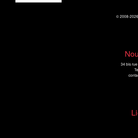
© 2008-202
Nou
34 bis rue
Te
cont
Li