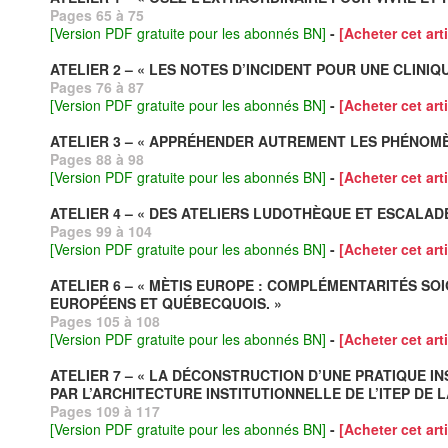
Pages 65 à 75
[Version PDF gratuite pour les abonnés BN]
-
[Acheter cet arti
ATELIER 2 – « LES NOTES D’INCIDENT POUR UNE CLINIQ
Pages 76 à 87
[Version PDF gratuite pour les abonnés BN]
-
[Acheter cet arti
ATELIER 3 – « APPRÉHENDER AUTREMENT LES PHÉNOMÈNE
Pages 88 à 98
[Version PDF gratuite pour les abonnés BN]
-
[Acheter cet arti
ATELIER 4 – « DES ATELIERS LUDOTHÈQUE ET ESCALAD
Pages 99 à 104
[Version PDF gratuite pour les abonnés BN]
-
[Acheter cet arti
ATELIER 6 – « MÈTIS EUROPE : COMPLÉMENTARITÉS S
EUROPÉENS ET QUÉBECQUOIS. »
Pages 105 à 108
[Version PDF gratuite pour les abonnés BN]
-
[Acheter cet arti
ATELIER 7 – « LA DÉCONSTRUCTION D’UNE PRATIQUE 
PAR L’ARCHITECTURE INSTITUTIONNELLE DE L’ITEP DE 
Pages 109 à 117
[Version PDF gratuite pour les abonnés BN]
-
[Acheter cet arti