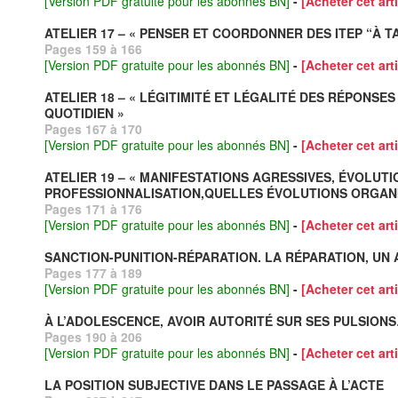
[Version PDF gratuite pour les abonnés BN]
-
[Acheter cet arti
ATELIER 17 – « PENSER ET COORDONNER DES ITEP “À 
Pages 159 à 166
[Version PDF gratuite pour les abonnés BN]
-
[Acheter cet arti
ATELIER 18 – « LÉGITIMITÉ ET LÉGALITÉ DES RÉPONSE
QUOTIDIEN »
Pages 167 à 170
[Version PDF gratuite pour les abonnés BN]
-
[Acheter cet arti
ATELIER 19 – « MANIFESTATIONS AGRESSIVES, ÉVOLUTI
PROFESSIONNALISATION,QUELLES ÉVOLUTIONS ORGANI
Pages 171 à 176
[Version PDF gratuite pour les abonnés BN]
-
[Acheter cet arti
SANCTION-PUNITION-RÉPARATION. LA RÉPARATION, UN
Pages 177 à 189
[Version PDF gratuite pour les abonnés BN]
-
[Acheter cet arti
À L’ADOLESCENCE, AVOIR AUTORITÉ SUR SES PULSION
Pages 190 à 206
[Version PDF gratuite pour les abonnés BN]
-
[Acheter cet arti
LA POSITION SUBJECTIVE DANS LE PASSAGE À L’ACTE