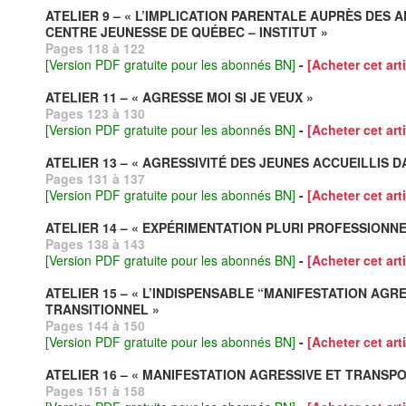
ATELIER 9 – « L’IMPLICATION PARENTALE AUPRÈS DE
CENTRE JEUNESSE DE QUÉBEC – INSTITUT »
Pages 118 à 122
[Version PDF gratuite pour les abonnés BN]
-
[Acheter cet arti
ATELIER 11 – « AGRESSE MOI SI JE VEUX »
Pages 123 à 130
[Version PDF gratuite pour les abonnés BN]
-
[Acheter cet arti
ATELIER 13 – « AGRESSIVITÉ DES JEUNES ACCUEILLIS D
Pages 131 à 137
[Version PDF gratuite pour les abonnés BN]
-
[Acheter cet arti
ATELIER 14 – « EXPÉRIMENTATION PLURI PROFESSIONN
Pages 138 à 143
[Version PDF gratuite pour les abonnés BN]
-
[Acheter cet arti
ATELIER 15 – « L’INDISPENSABLE “MANIFESTATION AG
TRANSITIONNEL »
Pages 144 à 150
[Version PDF gratuite pour les abonnés BN]
-
[Acheter cet arti
ATELIER 16 – « MANIFESTATION AGRESSIVE ET TRANSPOR
Pages 151 à 158