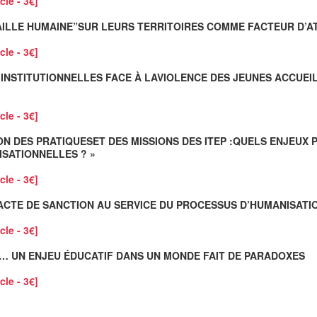
cle - 3€]
TAILLE HUMAINE”SUR LEURS TERRITOIRES COMME FACTEUR D’A
cle - 3€]
S INSTITUTIONNELLES FACE À LAVIOLENCE DES JEUNES ACCUEI
cle - 3€]
ON DES PRATIQUESET DES MISSIONS DES ITEP :QUELS ENJEUX 
SATIONNELLES ? »
cle - 3€]
 ACTE DE SANCTION AU SERVICE DU PROCESSUS D’HUMANISATI
cle - 3€]
S… UN ENJEU ÉDUCATIF DANS UN MONDE FAIT DE PARADOXES
cle - 3€]