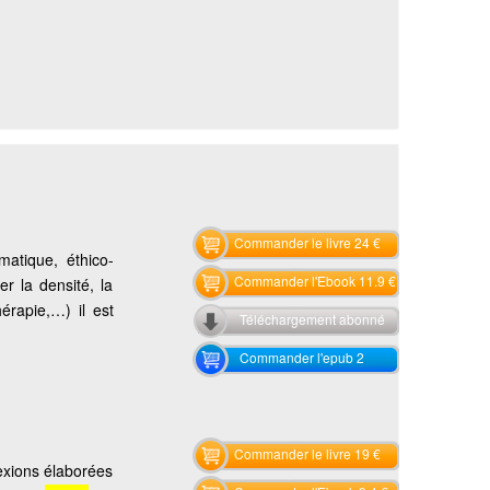
Commander le livre 24 €
atique, éthico-
Commander l'Ebook 11.9 €
r la densité, la
hérapie,…) il est
Téléchargement abonné
Commander l'epub 2
Commander le livre 19 €
lexions élaborées