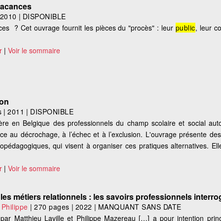
 vacances
2010
|
DISPONIBLE
es ? Cet ouvrage fournit les pièces du "procès" : leur
public
, leur c
r
|
Voir le sommaire
ion
s
|
2011
|
DISPONIBLE
re en Belgique des professionnels du champ scolaire et social aut
tance au décrochage, à l’échec et à l’exclusion. L'ouvrage présente de
hopédagogiques, qui visent à organiser ces pratiques alternatives. El
r
|
Voir le sommaire
les métiers relationnels : les savoirs professionnels interro
hilippe
|
270 pages
|
2022
|
MANQUANT SANS DATE
par Matthieu Laville et Philippe Mazereau […] a pour intention prin