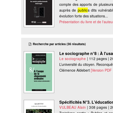
compte des apports de plusieurs
auprès de
public
s dits vulnérab
évolution forte des situations...
Présentation du livre et de l'auteu
Recherche par articles (36 résultats)
Le sociographe n°8 : À l'usa
Le sociographe
|
112 pages
|
2
L’université du citoyen. Reconque
Clémence Aldebert
[Version PDF
Spécificités N°3. L'éducation
VULBEAU Alain
|
308 pages
|
2