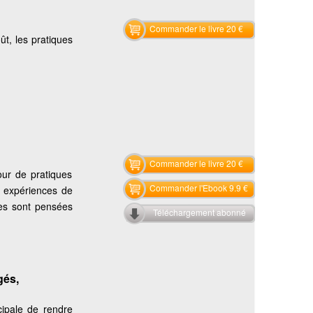
Commander le livre 20 €
oût, les pratiques
Commander le livre 20 €
our de pratiques
Commander l'Ebook 9.9 €
s expériences de
les sont pensées
Téléchargement abonné
gés,
cipale de rendre