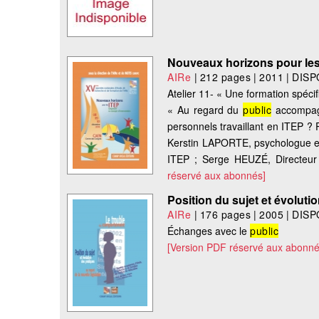
Nouveaux horizons pour les I
AIRe
|
212 pages
|
2011
|
DISP
Atelier 11- « Une formation spéci
« Au regard du
public
accompagn
personnels travaillant en ITEP ? 
Kerstin LAPORTE, psychologue e
ITEP ; Serge HEUZÉ, Directeu
réservé aux abonnés]
Position du sujet et évoluti
AIRe
|
176 pages
|
2005
|
DISP
Échanges avec le
public
[Version PDF réservé aux abonné