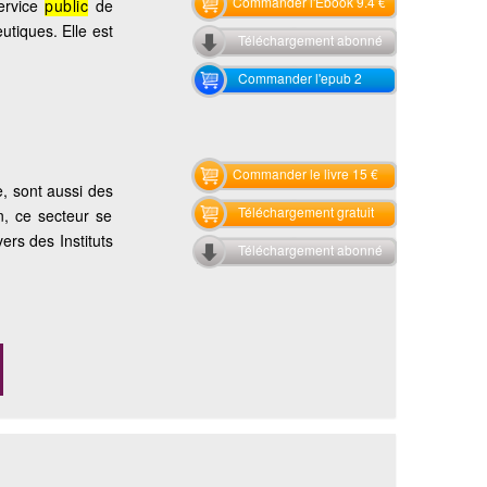
Commander l'Ebook 9.4 €
ervice
public
de
utiques. Elle est
Téléchargement abonné
Commander l'epub 2
Commander le livre 15 €
, sont aussi des
Téléchargement gratuit
n, ce secteur se
vers des Instituts
Téléchargement abonné