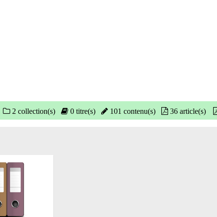
2 collection(s)
0 titre(s)
101 contenu(s)
36 article(s)