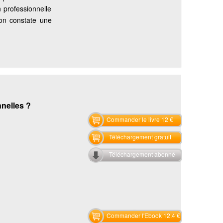
 professionnelle
’on constate une
nnelles ?
Commander le livre 12 €
Téléchargement gratuit
Téléchargement abonné
Commander l'Ebook 12.4 €