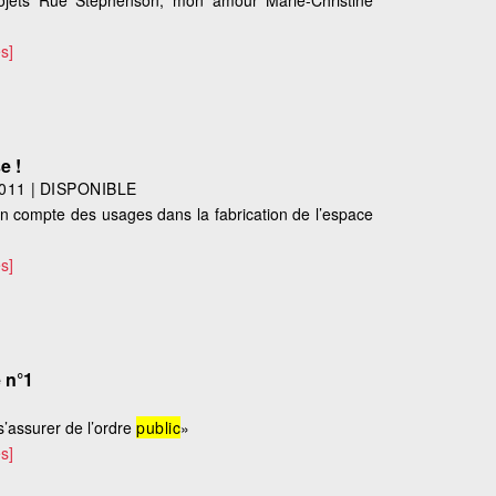
 projets Rue Stephenson, mon amour Marie-Christine
s]
e !
011
|
DISPONIBLE
e en compte des usages dans la fabrication de l’espace
s]
 n°1
 s’assurer de l’ordre
public
»
s]