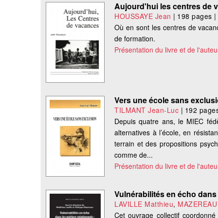
Aujourd'hui les centres de
HOUSSAYE Jean
|
198 pages
|
Où en sont les centres de vacanc
de formation.
Présentation du livre et de l'auteu
Vers une école sans exclus
TILMANT Jean-Luc
|
192 page
Depuis quatre ans, le MIEC fédè
alternatives à l’école, en résis
terrain et des propositions psyc
comme de...
Présentation du livre et de l'auteu
Vulnérabilités en écho dans 
LAVILLE Matthieu
,
MAZEREAU P
Cet ouvrage collectif coordonné 