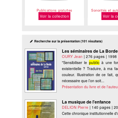
Publications gratuites
Sonorités et au
Voir la collection
Voir la c
Recherche sur la présentation (101 résultats)
Les séminaires de La Borde
OURY Jean
|
276 pages
|
1998
"Sensibiliser le
public
à une for
existentielle ? Traduire, à ma f
couleur. Illustration de ce fait,
nécessaire que l’on soit...
Présentation du livre et de l'auteu
La musique de l'enfance
DELION Pierre
|
140 pages
|
2
Cette chronique institutionnelle 