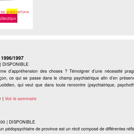
tres
public
ations
ollection
 1996/1997
|
DISPONIBLE
me d’appréhension des choses ? Témoigner d’une nécessité pragm
açon, ce qui se passe dans le champ psychiatrique afin d’en préserve
 quotidien, qui veut que dans toute rencontre (psychiatrique, psychot
r
|
Voir le sommaire
000
|
DISPONIBLE
d'un pédopsychiatre de province est un récit composé de différentes réf