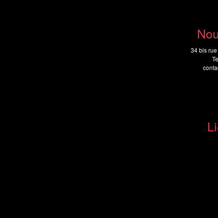
Nou
34 bis rue
Te
cont
Li