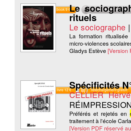
Le sociograp
Commander l'Ebook 9 €
Téléchargement abon
rituels
Le sociographe
La formation ritualisé
micro-violences scolaires
Gladys Estève
[Version
Spécificités N°
Commander le livre 12 €
Téléchargement gratuit
CELLIER Hervé
RÉIMPRESSION
Préférés et rejetés en
traitement à l'école Carl
[Version PDF réservé a