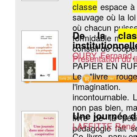
classe
espace à
sauvage où la loi 
où chacun puisse
De la
cla
formidable mach
institutionnell
conseil de coopér
OURY Fernand
Présentation du li
PAPIER EN RU
Le "livre rouge
Commander le livre 26 €
Commander l'Ebook 12.9 
l'imagination.
incontournable. L
non pas bien, ma
Une journée 
livre de la péd
LAFFITTE René
pédagogie fait 
Ce livre, paru en