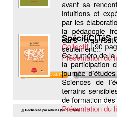
avant sa rencont
intuitions et ex
par les élaborat
la pédagogie fro
SpécifiCITéS n
dans l’organisa
Collectif
|
90 pa
seulement...
Ce numéro de la 
Présentation du li
la participation
journée d’étude
Commander l'Ebook 17.4 €
Téléchargement abon
Sciences de l’é
terrains sensibles
de formation des
Présentation du li
Recherche par articles (58 résultats)