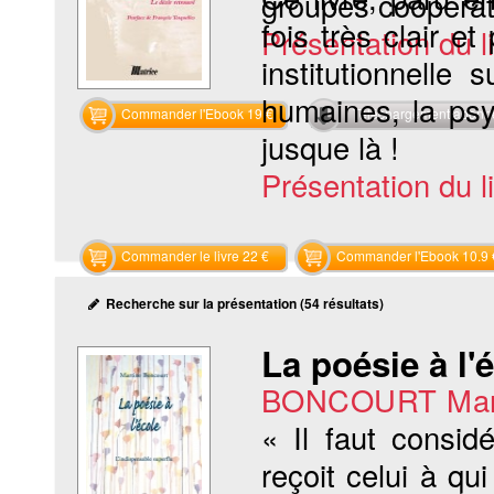
groupes coopératif
fois très clair e
Présentation du li
institutionnelle
humaines, la psy
Commander l'Ebook 19 €
Téléchargement abon
jusque là !
Présentation du li
Commander le livre 22 €
Commander l'Ebook 10.9 
Recherche sur la présentation (54 résultats)
La poésie à l'
BONCOURT Mar
« Il faut consi
reçoit celui à q