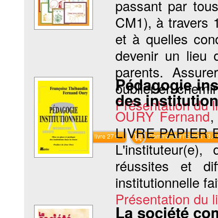
passant par tou
CM1), à travers 
et à quelles con
devenir un lieu 
parents. Assure
Pédagogie inst
oublier en chemin 
des institutio
Présentation du li
OURY Fernand
LIVRE PAPIER
Commander le livre 27 €
Commander l'Ebook 13.4 
L'instituteur(e
réussites et di
institutionnelle fai
Présentation du li
La société co