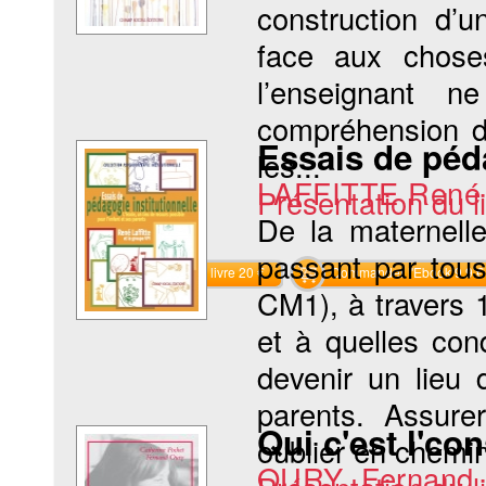
construction d’
face aux chose
l’enseignant 
compréhension d’
Essais de péda
les...
LAFFITTE René
Présentation du li
De la maternel
passant par tou
Commander le livre 20 €
Commander l'Ebook 9.9 €
CM1), à travers 
et à quelles con
devenir un lieu 
parents. Assure
Qui c'est l'con
oublier en chemin 
OURY Fernand