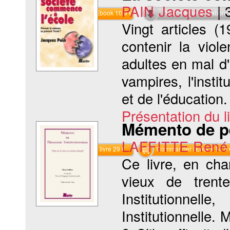
PAIN Jacques
|
Commander l'Ebook 10.9 €
Téléchargement abon
Vingt articles (
contenir la vio
adultes en mal d
vampires, l'instit
et de l'éducation
Présentation du li
Mémento de pé
LAFFITTE René
Commander le livre 29 €
Commander l'Ebook 14.5 
Ce livre, en cha
vieux de tren
Institutionne
Institutionnelle.