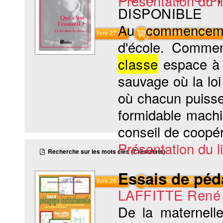
Présentation du li
DISPONIBLE
Au commencem
Commander le livre 27 €
Commander l'Ebook 13.4 
d'école. Commen
classe
espace à
sauvage où la loi 
où chacun puisse
formidable mach
conseil de coopér
Présentation du li
Recherche sur les mots clés (7 résultats)
Essais de péda
Commander le livre 26 €
Commander l'Ebook 12.9 
LAFFITTE René
De la maternel