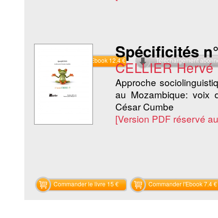
Spécificités n°
Commander l'Ebook 12.4 €
Téléchargement abon
CELLIER Hervé
Approche sociolinguistiqu
au Mozambique: voix d
César Cumbe
[Version PDF réservé a
Commander le livre 15 €
Commander l'Ebook 7.4 €