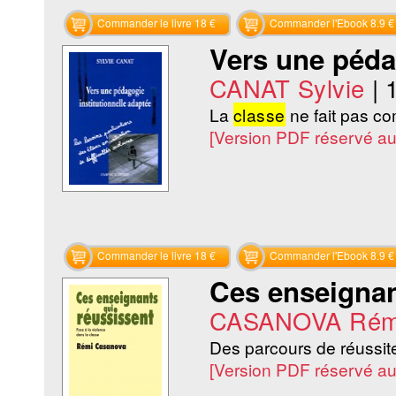
Commander le livre 18 €
Commander l'Ebook 8.9 €
Vers une pédag
CANAT Sylvie
|
La
classe
ne fait pas c
[Version PDF réservé a
Commander le livre 18 €
Commander l'Ebook 8.9 €
Ces enseignan
CASANOVA Rém
Des parcours de réussite
[Version PDF réservé a