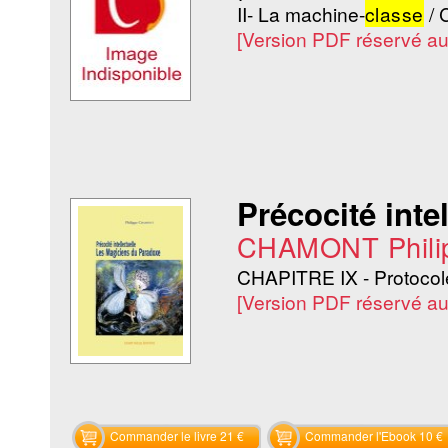
II- La machine-
classe
/ C
[Version PDF réservé a
Précocité inte
CHAMONT Phili
CHAPITRE IX - Protocol
[Version PDF réservé a
Commander le livre 21 €
Commander l'Ebook 10 €