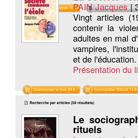
PAIN Jacques
|
Commander l'Ebook 10.9 €
Téléchargement abon
Vingt articles (
contenir la vio
adultes en mal d
vampires, l'instit
et de l'éducation
Présentation du li
Commander le livre 29 €
Commander l'Ebook 14.5 
Recherche par articles (58 résultats)
Le sociograp
rituels