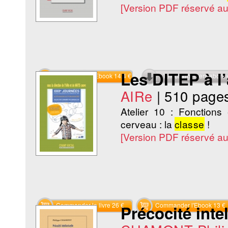
[Version PDF réservé a
Les DITEP à l
Commander l'Ebook 14.4 €
Téléchargement abon
AIRe
|
510 page
Atelier 10 : Fonctions
cerveau : la
classe
!
[Version PDF réservé a
Commander le livre 26 €
Commander l'Ebook 13 €
Précocité inte