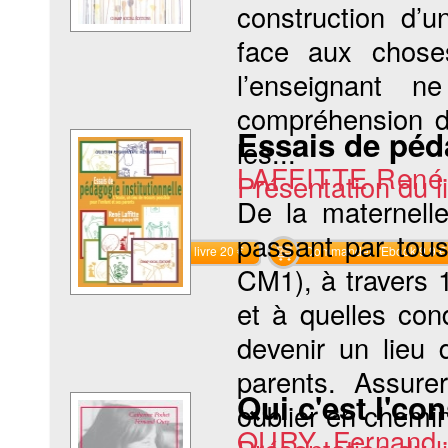
construction d’
face aux chose
l’enseignant 
compréhension d’
Essais de péda
les...
LAFFITTE René
Présentation du li
De la maternel
passant par tou
Commander le livre 20 €
Commander l'Ebook 9.9 €
CM1), à travers 
et à quelles con
devenir un lieu 
parents. Assure
Qui c'est l'con
oublier en chemin 
OURY Fernand