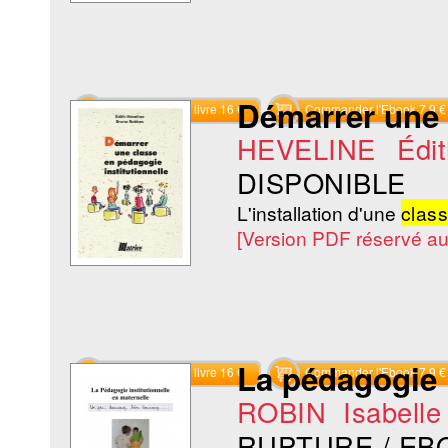
Démarrer une
Commander le livre 16 €
Commander l'Ebook 7.9 €
HEVELINE Édit
DISPONIBLE
L'installation d'une
clas
[Version PDF réservé a
La pédagogie i
Commander le livre 16 €
Commander l'Ebook 7.9 €
ROBIN Isabelle
RUPTURE / EB