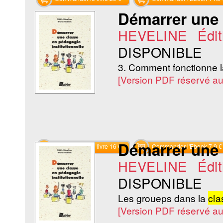
Démarrer une
HEVELINE Édit
DISPONIBLE
3. Comment fonctionne 
[Version PDF réservé a
Démarrer une
Commander le livre 16 €
Commander l'Ebook 7.9 €
HEVELINE Édit
DISPONIBLE
Les groueps dans la
cla
[Version PDF réservé a