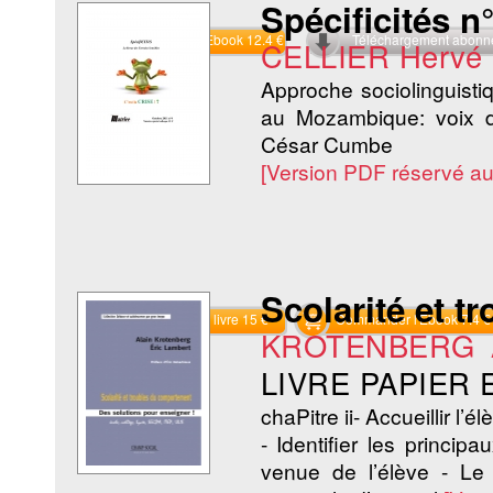
Spécificités n°
Commander l'Ebook 12.4 €
Téléchargement abon
CELLIER Hervé
Approche sociolinguistiqu
au Mozambique: voix d
César Cumbe
[Version PDF réservé a
Scolarité et 
Commander le livre 15 €
Commander l'Ebook 7.4 €
KROTENBERG A
LIVRE PAPIER
chaPitre ii- Accueillir l’é
- Identifier les princip
venue de l’élève - Le