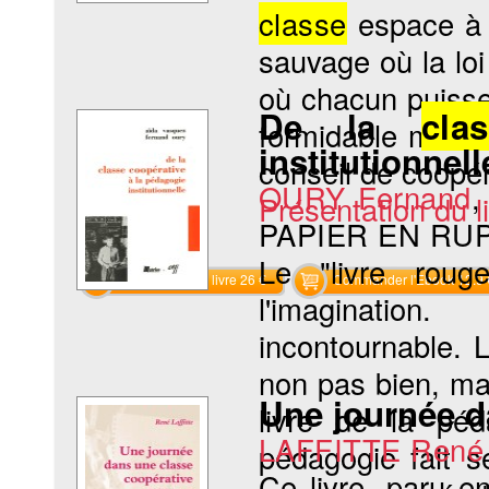
classe
espace à
sauvage où la loi 
où chacun puisse
De la
cla
formidable mach
institutionnell
conseil de coopér
OURY Fernand
Présentation du li
PAPIER EN RU
Le "livre rouge
Commander le livre 26 €
Commander l'Ebook 12.9 
l'imagination.
incontournable. L
non pas bien, ma
Une journée 
livre de la péd
LAFFITTE René
pédagogie fait 
Ce livre, paru en