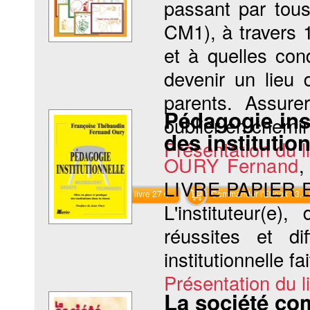
passant par tou
CM1), à travers 
et à quelles con
devenir un lieu 
parents. Assure
Pédagogie inst
oublier en chemin 
des institutio
Présentation du li
OURY Fernand
LIVRE PAPIER
Commander le livre 27 €
Commander l'Ebook 13.4 
L'instituteur(e
réussites et di
institutionnelle fai
Présentation du li
La société co