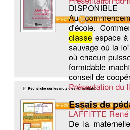
Présentation du li
DISPONIBLE
Au commencem
Commander le livre 27 €
Commander l'Ebook 13.4 
d'école. Commen
classe
espace à
sauvage où la loi 
où chacun puisse
formidable mach
conseil de coopér
Présentation du li
Recherche sur les mots clés (7 résultats)
Essais de péda
Commander le livre 26 €
Commander l'Ebook 12.9 
LAFFITTE René
De la maternel