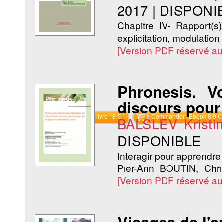
2017
|
DISPONI
Chapitre IV- Rapport(
explicitation, modulation e
[Version PDF réservé a
Phronesis. V
discours pour
Commander le livre 18 €
Commander l'Ebook 8.9 €
BALSLEV Kristi
DISPONIBLE
Interagir pour apprendr
Pier-Ann BOUTIN, Chr
[Version PDF réservé a
Visages de l'