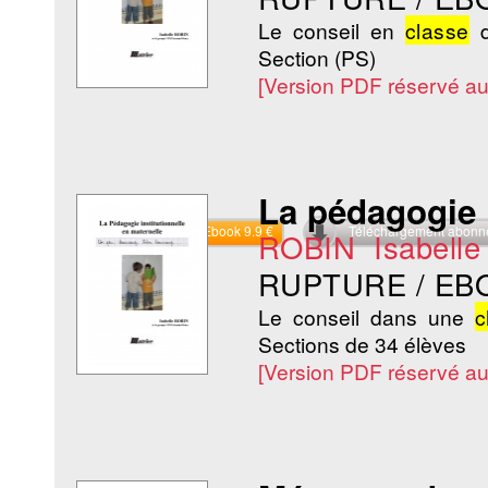
Le conseil en
classe
d
Section (PS)
[Version PDF réservé a
La pédagogie i
Commander l'Ebook 9.9 €
Téléchargement abon
ROBIN Isabelle
RUPTURE / EB
Le conseil dans une
c
Sections de 34 élèves
[Version PDF réservé a