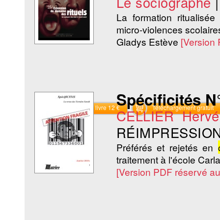
Le sociographe
La formation ritualisé
micro-violences scolaires
Gladys Estève
[Version
Spécificités N°
Commander le livre 12 €
Téléchargement gratuit
CELLIER Hervé
RÉIMPRESSION
Préférés et rejetés en
traitement à l'école Carl
[Version PDF réservé a