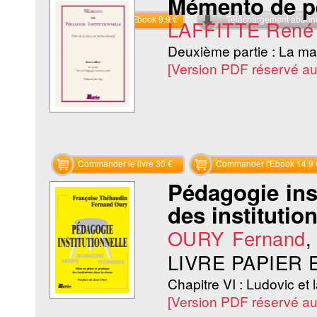
Mémento de pé
Commander l'Ebook 9.9 €
Téléchargement abon
LAFFITTE René
Deuxième partie : La ma
[Version PDF réservé a
Commander le livre 30 €
Commander l'Ebook 14.9 
Pédagogie inst
des institutio
OURY Fernand
LIVRE PAPIER
Chapitre VI : Ludovic et 
[Version PDF réservé a