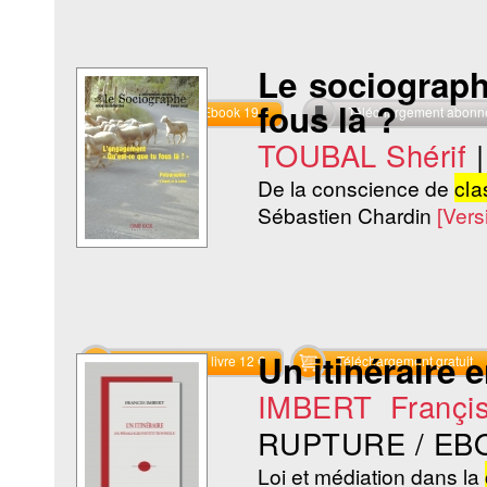
Le sociograph
fous là ?
Commander l'Ebook 19 €
Téléchargement abon
TOUBAL Shérif
De la conscience de
cla
Sébastien Chardin
[Ver
Un itinéraire 
Commander le livre 12 €
Téléchargement gratuit
IMBERT Françi
RUPTURE / EB
Loi et médiation dans la