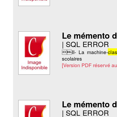
Le mémento de
|
SQL ERROR
II- La machine-
cla
scolaires
[Version PDF réservé a
Le mémento de
|
SQL ERROR