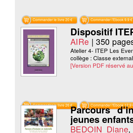
Commander le livre 20 €
Commander l'Ebook 9.9 €
Dispositif ITE
AIRe
|
350 page
Atelier 4- ITEP Les Even
collège : Classe externa
[Version PDF réservé a
Commander le livre 26 €
Commander l'Ebook 12.9 
Parcours d’i
jeunes enfant
BEDOIN Diane