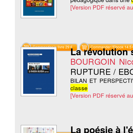
[Version PDF réservé a
Commander le livre 29 €
Commander l'Ebook 14.5 
La révolution 
BOURGOIN Nico
RUPTURE / EB
BILAN ET PERSPECTIVES.
classe
[Version PDF réservé a
La poésie à l'