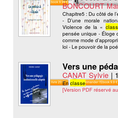
Commander l'Ebook 9.99 €
Téléchargement abon
BONCOURT Mar
Chapitre5 : Du côté de l’e
- D’une morale nationa
Violence de la «
clas
pensée unique - Éloge 
comme mode d’appropriatio
loi - Le pouvoir de la poe
Vers une pédag
CANAT Sylvie
|
En
classe
Commander le livre 20 €
Commander l'Ebook 9.9 €
[Version PDF réservé a