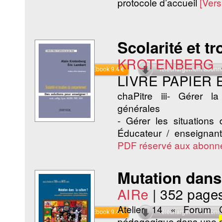
protocole d’accueil
[Ver
Scolarité et 
KROTENBERG A
Commander l'Ebook 9.4 €
Téléchargement abon
LIVRE PAPIER
chaPitre iii- Gérer l
générales
- Gérer les situations
Éducateur / enseignan
PDF réservé aux abonn
Mutation dans 
AIRe
|
352 page
Atelier 14 « Forum 
Commander l'Ebook 9.4 €
Téléchargement abon
pédagogique dans une