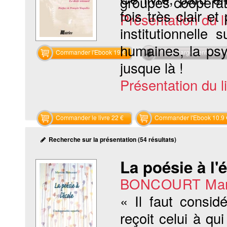
groupes coopératif
fois très clair e
Présentation du li
institutionnelle
humaines, la psy
Commander l'Ebook 19 €
Téléchargement abon
jusque là !
Présentation du li
Commander le livre 22 €
Commander l'Ebook 10.9 
Recherche sur la présentation (54 résultats)
La poésie à l'
BONCOURT Mar
« Il faut consi
reçoit celui à q