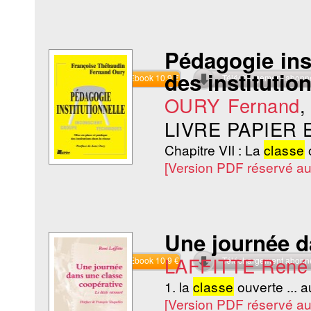
Pédagogie inst
des institutio
Commander l'Ebook 10.9 €
Téléchargement abon
OURY Fernand
LIVRE PAPIER
Chapitre VII : La
classe
o
[Version PDF réservé a
Une journée 
LAFFITTE René
Commander l'Ebook 10.9 €
Téléchargement abon
1. la
classe
ouverte ... a
[Version PDF réservé a