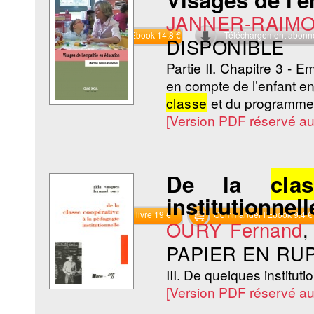
JANNER-RAIMO
Commander l'Ebook 14.8 €
Téléchargement abon
DISPONIBLE
Partie II. Chapitre 3 - Em
en compte de l’enfant en
classe
et du programme
[Version PDF réservé a
De la
cla
institutionnell
Commander le livre 19 €
Commander l'Ebook 9.4 €
OURY Fernand
PAPIER EN RU
III. De quelques institut
[Version PDF réservé a