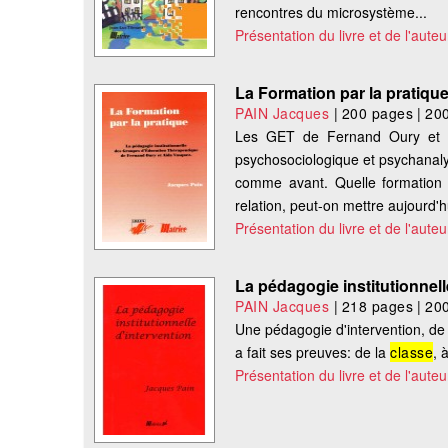
rencontres du microsystème...
Présentation du livre et de l'auteu
La Formation par la pratiqu
PAIN Jacques
|
200 pages
|
20
Les GET de Fernand Oury et Aï
psychosociologique et psychanaly
comme avant. Quelle formation 
relation, peut-on mettre aujourd'h
Présentation du livre et de l'auteu
La pédagogie institutionnell
PAIN Jacques
|
218 pages
|
20
Une pédagogie d'intervention, de 
a fait ses preuves: de la
classe
, 
Présentation du livre et de l'auteu