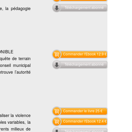
Téléchargement abonné
ire, la pédagogie
ONIBLE
Commander l'Ebook 12.9 €
quête de terrain
Téléchargement abonné
onseil municipal
trouve l’autorité
Commander le livre 25 €
iser la violence
Commander l'Ebook 12.4 €
les variables, la
rents milieux de
Téléchargement abonné