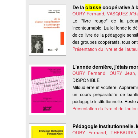
De la
classe
coopérative à l
OURY Fernand
,
VASQUEZ Aïd
Le "livre rouge" de la pédagog
incontournable. La loi fonde le dé
de ce livre de la pédagogie sens
des groupes coopératifs, tous ont 
Présentation du livre et de l'auteu
L'année dernière, j'étais mor
OURY Fernand
,
OURY Jean
DISPONIBLE
Miloud erre et vocifère. Apparemme
un cours préparatoire de ban
pédagogie institutionnelle. Reste
Présentation du livre et de l'auteu
Pédagogie institutionnelle. 
OURY Fernand
,
THEBAUDIN 