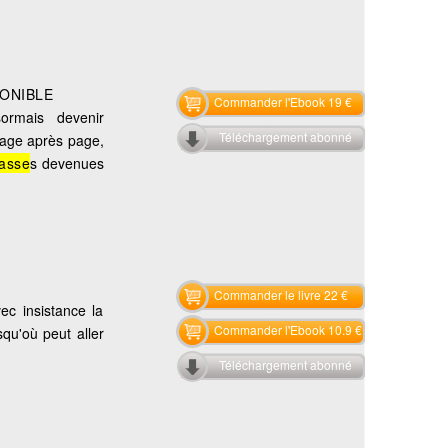
PONIBLE
Commander l'Ebook 19 €
sormais devenir
Téléchargement abonné
 page après page,
lasse
s devenues
Commander le livre 22 €
vec insistance la
Commander l'Ebook 10.9 €
qu'où peut aller
Téléchargement abonné