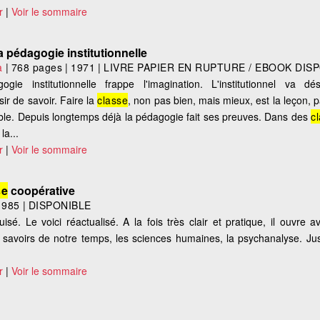
r
|
Voir le sommaire
a pédagogie institutionnelle
a
|
768 pages
|
1971
|
LIVRE PAPIER EN RUPTURE / EBOOK DIS
ie institutionnelle frappe l'imagination. L'institutionnel va dé
sir de savoir. Faire la
classe
, non pas bien, mais mieux, est la leçon,
ible. Depuis longtemps déjà la pédagogie fait ses preuves. Dans des
c
la...
r
|
Voir le sommaire
se
coopérative
1985
|
DISPONIBLE
isé. Le voici réactualisé. A la fois très clair et pratique, il ouvre a
es savoirs de notre temps, les sciences humaines, la psychanalyse. Jus
r
|
Voir le sommaire