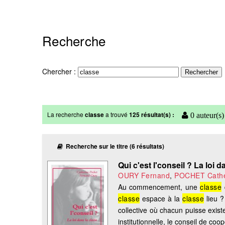
Recherche
Chercher :
La recherche
classe
a trouvé
125 résultat(s) :
0 auteur(s)
Recherche sur le titre (6 résultats)
Qui c'est l'conseil ? La loi d
OURY Fernand
,
POCHET Cathe
Au commencement, une
classe
classe
espace à la
classe
lieu ?
collective où chacun puisse exis
institutionnelle, le conseil de coop