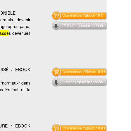
PONIBLE
Commander l'Ebook 19 €
sormais devenir
Téléchargement abonné
 page après page,
lasse
s devenues
UISÉ / EBOOK
Commander l'Ebook 10.9 €
Téléchargement abonné
es "normaux" dans
s Freinet et la
URE / EBOOK
Commander l'Ebook 10.9 €