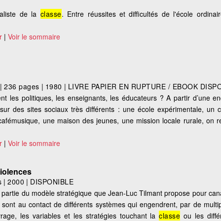
ialiste de la
classe
. Entre réussites et difficultés de l'école ordina
r
|
Voir le sommaire
|
236 pages
|
1980
|
LIVRE PAPIER EN RUPTURE / EBOOK DISP
nt les politiques, les enseignants, les éducateurs ? A partir d’une en
r des sites sociaux très différents : une école expérimentale, un c
 cafémusique, une maison des jeunes, une mission locale rurale, on re
r
|
Voir le sommaire
violences
s
|
2000
|
DISPONIBLE
partie du modèle stratégique que Jean-Luc Tilmant propose pour canal
 sont au contact de différents systèmes qui engendrent, par de multip
rage, les variables et les stratégies touchant la
classe
ou les diffé