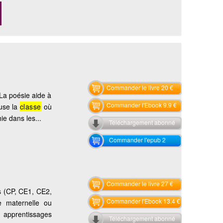
Commander le livre 20 €
La poésie aide à
Commander l'Ebook 9.9 €
euse la
classe
où
ie dans les...
Téléchargement abonné
Commander l'epub 2
Commander le livre 27 €
és (CP, CE1, CE2,
Commander l'Ebook 13.4 €
e maternelle ou
s apprentissages
Téléchargement abonné