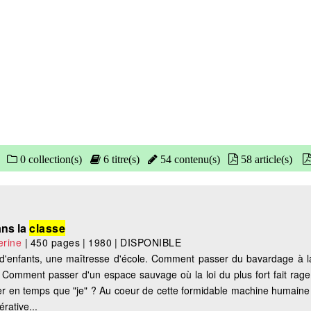
0 collection(s)
6 titre(s)
54 contenu(s)
58 article(s)
ans la
classe
rine
|
450 pages
|
1980
|
DISPONIBLE
d'enfants, une maîtresse d'école. Comment passer du bavardage à l
 Comment passer d'un espace sauvage où la loi du plus fort fait rage 
ter en temps que "je" ? Au coeur de cette formidable machine humaine
érative...