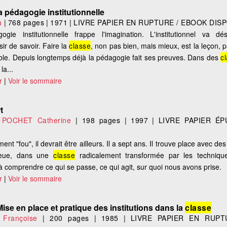
a pédagogie institutionnelle
a
|
768 pages
|
1971
|
LIVRE PAPIER EN RUPTURE / EBOOK DIS
ie institutionnelle frappe l'imagination. L'institutionnel va dé
sir de savoir. Faire la
classe
, non pas bien, mais mieux, est la leçon,
ible. Depuis longtemps déjà la pédagogie fait ses preuves. Dans des
c
la...
r
|
Voir le sommaire
t
,
POCHET Catherine
|
198 pages
|
1997
|
LIVRE PAPIER ÉP
nt "fou", il devrait être ailleurs. Il a sept ans. Il trouve place avec d
lieue, dans une
classe
radicalement transformée par les technique
 à comprendre ce qui se passe, ce qui agit, sur quoi nous avons prise.
r
|
Voir le sommaire
Mise en place et pratique des institutions dans la
classe
Françoise
|
200 pages
|
1985
|
LIVRE PAPIER EN RUPT