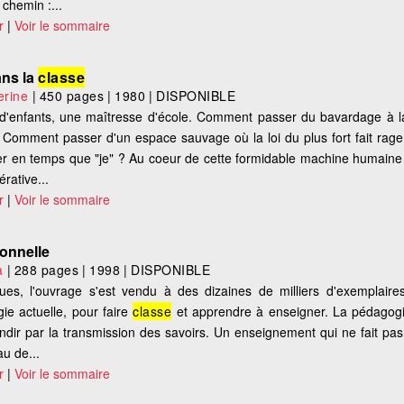
chemin :...
r
|
Voir le sommaire
ans la
classe
rine
|
450 pages
|
1980
|
DISPONIBLE
d'enfants, une maîtresse d'école. Comment passer du bavardage à l
 Comment passer d'un espace sauvage où la loi du plus fort fait rage 
ter en temps que "je" ? Au coeur de cette formidable machine humaine
érative...
r
|
Voir le sommaire
ionnelle
a
|
288 pages
|
1998
|
DISPONIBLE
es, l'ouvrage s'est vendu à des dizaines de milliers d'exemplaire
gie actuelle, pour faire
classe
et apprendre à enseigner. La pédagogi
dir par la transmission des savoirs. Un enseignement qui ne fait pa
au de...
r
|
Voir le sommaire