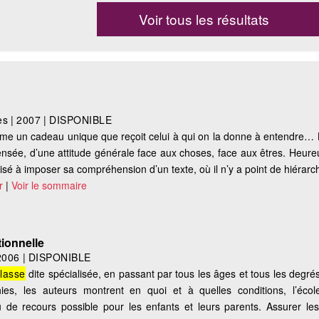
Voir tous les résultats
es
|
2007
|
DISPONIBLE
omme un cadeau unique que reçoit celui à qui on la donne à entendre… 
ensée, d’une attitude générale face aux choses, face aux êtres. Heur
isé à imposer sa compréhension d’un texte, où il n’y a point de hiérarch
r
|
Voir le sommaire
tionnelle
2006
|
DISPONIBLE
lasse
dite spécialisée, en passant par tous les âges et tous les degr
s, les auteurs montrent en quoi et à quelles conditions, l’écol
u de recours possible pour les enfants et leurs parents. Assurer le